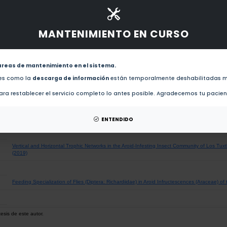
obras de este autor.
Size-dependent variation in thermal tolerance among tropical bee species (2025)
MANTENIMIENTO EN CURSO
Species delimitation in Ceratozamia (Zamiaceae) from Southwestern Mexico, in light of reprodu
(2023)
areas de mantenimiento en el sistema.
des como la
descarga de información
están temporalmente deshabilitadas m
Environmental drivers of ant dominance in a tropical rainforest canopy at different spatial sc
ra restablecer el servicio completo lo antes posible. Agradecemos tu pacie
The phylogenetic diversity and structure of the seasonally dry forests in the Neotropics (202
ENTENDIDO
Vertical and Horizontal Trophic Networks in the Aroid-Infesting Insect Community of Los Tu
(2019)
Feeding Specialization of Flies (Diptera: Richardiidae) in Aroid Infructescences (Araceae) of
esis de este autor.