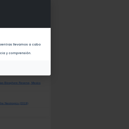
ctive and climatic diversification
ientras llevamos a cabo
ales (2021)
ncia y comprensión.
1)
xtlas Biosphere Reserve, Mexico
 the Neotropics (2019)