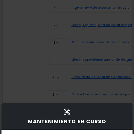
A genome-wide association study of a
16.-
Global, regional, and national compara
17.-
Ethnic-specific associations of rare 
18.-
Lifetime prevalence and underdiagnos
19.-
Prevalencia del síndrome de piernas i
20.-
C-reactive protein and postmenopausal 
21.-
STAT6 and LRP1 polymorphisms are asso
22.-
MANTENIMIENTO EN CURSO
Asthma and rhinitis in South America: 
23.-