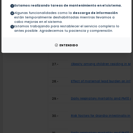
Estamos realizando tareas de mantenimiento en el sistema.
Lung function growth in children with 
24.-
Algunas funcionalidades como la
descarga de información
están temporalmente deshabilitadas mientras llevamos a
cabo mejoras en el sistema.
Estamos trabajando para restablecer el servicio completo lo
Use of heartrate variability as a mark
25.-
antes posible. Agradecemos tu paciencia y comprensión.
ENTENDIDO
Maternal and paternal occupational ex
26.-
Obesity among children residing in Me
27.-
Effect of maternal lead burden on in
28.-
Daily respiratory mortality and PM10 pol
29.-
Risk factors for Giardia intestinalis in
30.-
Daily respiratory mortality and PM10 p