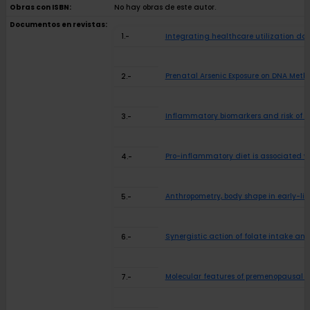
Obras con ISBN:
No hay obras de este autor.
Documentos en revistas:
1.-
Integrating healthcare utilization dat
Prenatal Arsenic Exposure on DNA Met
2.-
Inflammatory biomarkers and risk of 
3.-
Pro-inflammatory diet is associated w
4.-
Anthropometry, body shape in early-li
5.-
Synergistic action of folate intake and
6.-
Molecular features of premenopausal b
7.-