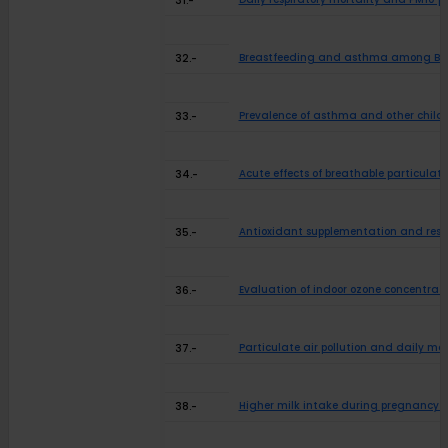
31.-
Breastfeeding and asthma among Braz
32.-
Prevalence of asthma and other childho
33.-
Acute effects of breathable particulate
34.-
Antioxidant supplementation and respi
35.-
Evaluation of indoor ozone concentrati
36.-
Particulate air pollution and daily mo
37.-
Higher milk intake during pregnancy i
38.-