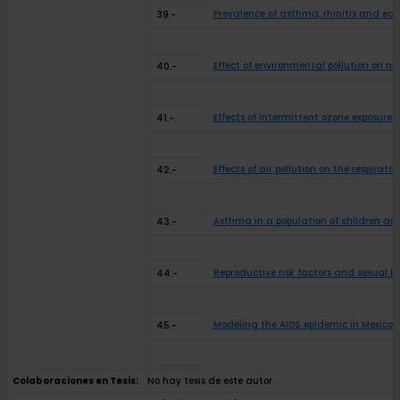
Prevalence of asthma, rhinitis and ec
39.-
Effect of environmental pollution on me
40.-
Effects of intermittent ozone exposure
41.-
Effects of air pollution on the respirat
42.-
Asthma in a population of children and 
43.-
Reproductive risk factors and sexual hi
44.-
Modeling the AIDS epidemic in Mexico Ci
45.-
Colaboraciones en Tesis:
No hay tesis de este autor.