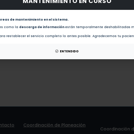
MANTENIMIENTO EN CURSO
obras de este autor.
Effect of paracetamol and diclofenac on population growth of Plationus patulus and Moina
areas de mantenimiento en el sistema.
des como la
descarga de información
están temporalmente deshabilitadas m
esis de este autor.
ra restablecer el servicio completo lo antes posible. Agradecemos tu pacie
patentes de este autor.
ENTENDIDO
ntacto
Coordinación de Planeación
Coordinación de