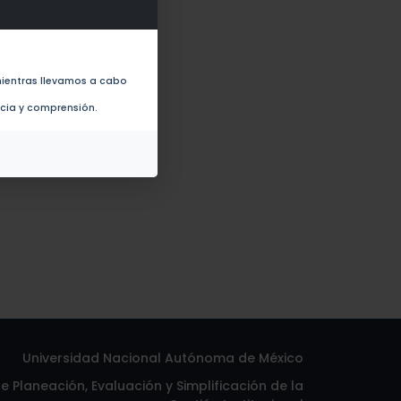
 macrocopa (2014)
ientras llevamos a cabo
ncia y comprensión.
Universidad Nacional Autónoma de México
 Planeación, Evaluación y Simplificación de la