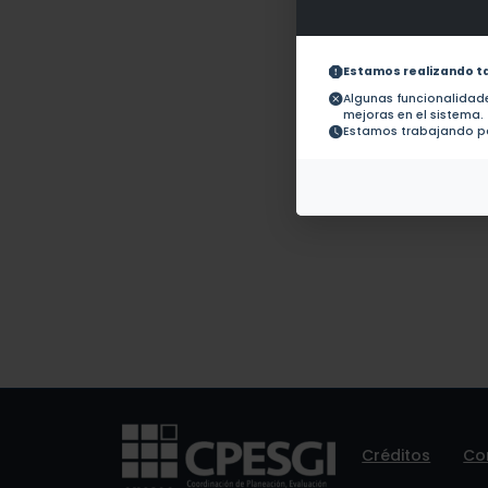
Obras con ISBN:
No hay 
Documentos en revistas:
1.-
Estamos realizando t
Algunas funcionalida
mejoras en el sistema.
Colaboraciones en
No hay t
Estamos trabajando pa
Tesis:
Patentes:
No hay 
Créditos
Co