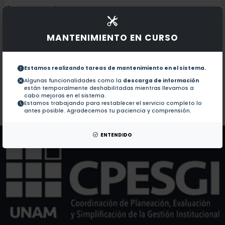
Documentos en revistas:
1.-
Enhancement of T-cell activation by the CD43 molec
MANTENIMIENTO EN CURSO
CD43, a molecule defective in Wiskott-Aldrich synd
2.-
Estamos realizando tareas de mantenimiento en el sistema.
Observations on the ultrastructure of lesions ind
3.-
Algunas funcionalidades como la
descarga de información
están temporalmente deshabilitadas mientras llevamos a
cabo mejoras en el sistema.
Estamos trabajando para restablecer el servicio completo lo
Colaboraciones en Tesis:
No hay tesis de este autor.
antes posible. Agradecemos tu paciencia y comprensión.
Patentes:
No hay patentes de este autor.
ENTENDIDO