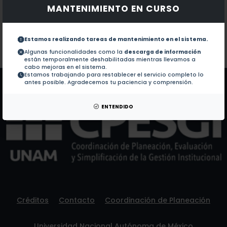
MANTENIMIENTO EN CURSO
Documentos en revistas:
1.-
Very Colorful Theorems (2009)
Estamos realizando tareas de mantenimiento en el sistema.
Colaboraciones en Tesis:
No hay tesis de este autor.
Algunas funcionalidades como la
descarga de información
están temporalmente deshabilitadas mientras llevamos a
Patentes:
No hay patentes de este autor.
cabo mejoras en el sistema.
Estamos trabajando para restablecer el servicio completo lo
antes posible. Agradecemos tu paciencia y comprensión.
ENTENDIDO
Créditos
Contacto
Coordinación de Planeación
Universidad Nacional Autónoma de México