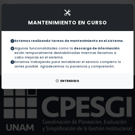
Documentos en revistas:
1.-
Cu4O3 thin films deposited by non-react
MANTENIMIENTO EN CURSO
Photocatalytic Degradation of the Mala
2.-
Estamos realizando tareas de mantenimiento en el sistema.
Nicotine increases GABAergic input on ra
3.-
Algunas funcionalidades como la
descarga de información
están temporalmente deshabilitadas mientras llevamos a
cabo mejoras en el sistema.
Estamos trabajando para restablecer el servicio completo lo
Colaboraciones en Tesis:
No hay tesis de este autor.
antes posible. Agradecemos tu paciencia y comprensión.
Patentes:
No hay patentes de este autor.
ENTENDIDO