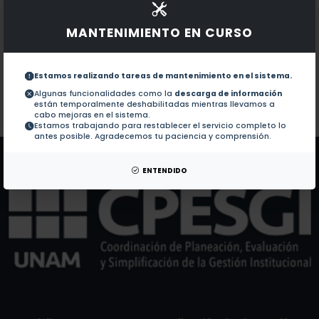
Documentos en revistas:
1.-
Circularity Index in deployed Edwards Sapien aortic
MANTENIMIENTO EN CURSO
Evaluation of heart rate and blood pressure in reside
2.-
Estamos realizando tareas de mantenimiento en el sistema.
Algunas funcionalidades como la
descarga de información
están temporalmente deshabilitadas mientras llevamos a
Colaboraciones en Tesis:
No hay tesis de este autor.
cabo mejoras en el sistema.
Estamos trabajando para restablecer el servicio completo lo
Patentes:
No hay patentes de este autor.
antes posible. Agradecemos tu paciencia y comprensión.
ENTENDIDO