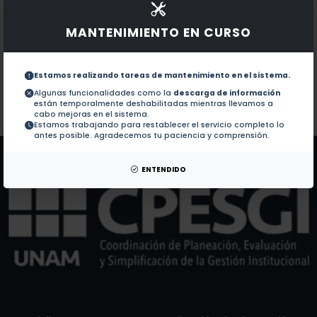
Documentos en revistas:
1.-
Regulatory T Cells as an Escape Mechanism to the
MANTENIMIENTO EN CURSO
A novel, sequencing-free strategy for the functional
2.-
Estamos realizando tareas de mantenimiento en el sistema.
Algunas funcionalidades como la
descarga de información
están temporalmente deshabilitadas mientras llevamos a
Colaboraciones en Tesis:
No hay tesis de este autor.
cabo mejoras en el sistema.
Estamos trabajando para restablecer el servicio completo lo
Patentes:
No hay patentes de este autor.
antes posible. Agradecemos tu paciencia y comprensión.
ENTENDIDO