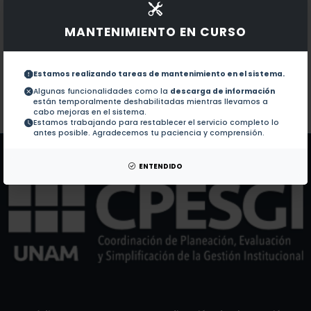
Documentos en revistas:
1.-
Senescence in Primary Rat Astrocytes Induces Loss 
MANTENIMIENTO EN CURSO
Cellular Senescence, Neurological Function, and R
2.-
Estamos realizando tareas de mantenimiento en el sistema.
Algunas funcionalidades como la
descarga de información
están temporalmente deshabilitadas mientras llevamos a
Colaboraciones en Tesis:
No hay tesis de este autor.
cabo mejoras en el sistema.
Estamos trabajando para restablecer el servicio completo lo
Patentes:
No hay patentes de este autor.
antes posible. Agradecemos tu paciencia y comprensión.
ENTENDIDO