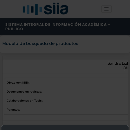
SISTEMA INTEGRAL DE INFORMACIÓN ACADÉMICA -
PÚBLICO
Módulo de búsqueda de productos
Sandra Lizb
(Au
Obras con ISBN:
Documentos en revistas:
Colaboraciones en Tesis:
Patentes:
Obras con ISBN:
No hay obras de este autor.