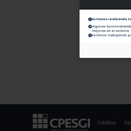
Obras con ISBN:
No hay
Documentos en
revistas:
1.-
Estamos realizando t
Algunas funcionalida
mejoras en el sistema.
Colaboraciones en
No hay 
Tesis:
Estamos trabajando pa
Patentes:
No hay
Créditos
Co