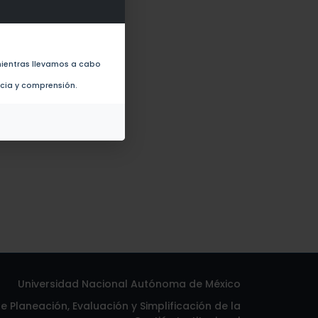
amboo flowers? (2017)
ientras llevamos a cabo
ncia y comprensión.
Universidad Nacional Autónoma de México
 Planeación, Evaluación y Simplificación de la