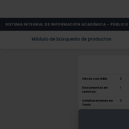
SISTEMA INTEGRAL DE INFORMACIÓN ACADÉMICA - PÚBLICO
Módulo de búsqueda de productos
Obras con ISBN:
0
Documentos en
1
revistas:
Colaboraciones en
0
Tesis:
Patentes:
0