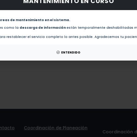
MANTENIMIENTO EN CURSO
 obras de este autor.
Bamboo flowers visited by insects: do insects play a role in the pollination of b
areas de mantenimiento en el sistema.
des como la
descarga de información
están temporalmente deshabilitadas m
tesis de este autor.
ra restablecer el servicio completo lo antes posible. Agradecemos tu pacie
 patentes de este autor.
ENTENDIDO
ntacto
Coordinación de Planeación
Coordinación de