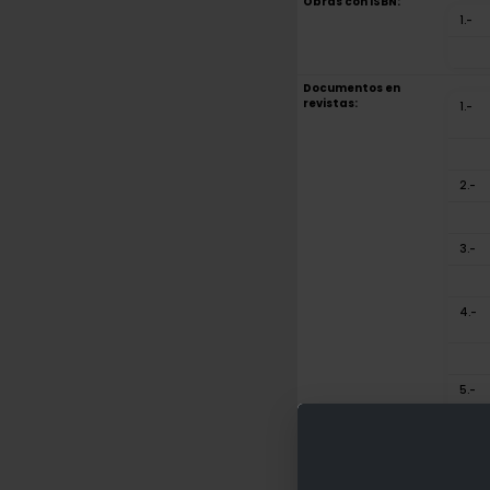
Obras con ISBN:
1.-
Documentos en
revistas:
1.-
2.-
3.-
4.-
5.-
6.-