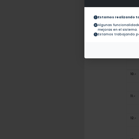
7.-
Estamos realizando t
Algunas funcionalida
mejoras en el sistema.
8.-
Estamos trabajando pa
9.-
10.-
11.-
12.-