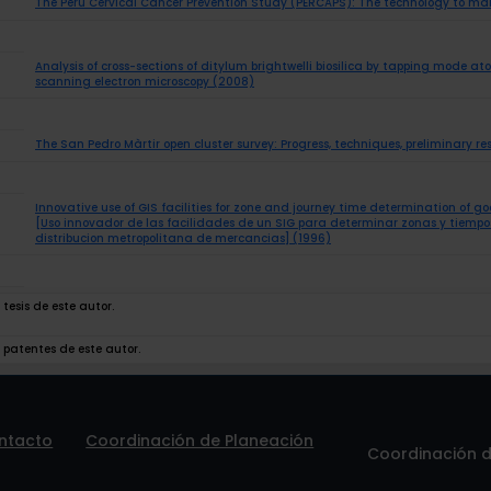
The Peru Cervical Cancer Prevention Study (PERCAPS): The technology to mak
Analysis of cross-sections of ditylum brightwelli biosilica by tapping mode a
scanning electron microscopy (2008)
The San Pedro Màrtir open cluster survey: Progress, techniques, preliminary re
Innovative use of GIS facilities for zone and journey time determination of g
[Uso innovador de las facilidades de un SIG para determinar zonas y tiempos
distribucion metropolitana de mercancias] (1996)
tesis de este autor.
 patentes de este autor.
ntacto
Coordinación de Planeación
Coordinación de