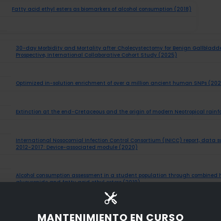
Fatty acid ethyl esters as biomarkers of alcohol consumption (2018)
30-day Morbidity and Mortality after Cholecystectomy for Benign Gallbladd
Prospective, International Collaborative Cohort Study (2025)
Optimized in-solution enrichment of over a million ancient human SNPs (20
Extinction at the end-Cretaceous and the origin of modern Neotropical rainfo
International Nosocomial Infection Control Consortium (INICC) report, data 
2012-2017: Device-associated module (2020)
Alcohol consumption assessment in a student population through combined ha
glucuronide and fatty acid ethyl esters (2019)
Opioid use in pregnant women and neonatal abstinence syndrome - A review o
MANTENIMIENTO EN CURSO