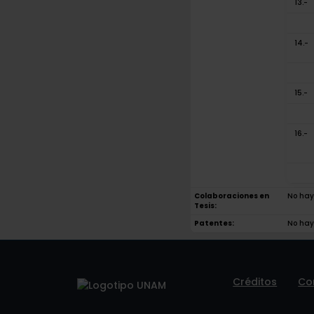
13.-
14.-
15.-
16.-
Colaboraciones en
No hay 
Tesis:
Patentes:
No hay
Créditos
Co