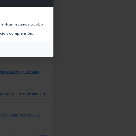
 the Neotropics (2019)
ientras llevamos a cabo
ncia y comprensión.
ction (IC-GLOSSARI): a
cine, (2016), 42, 5, (953),
agnosis of Polyglutamine
regnant canine endometrium
of 50 countries for 2010-