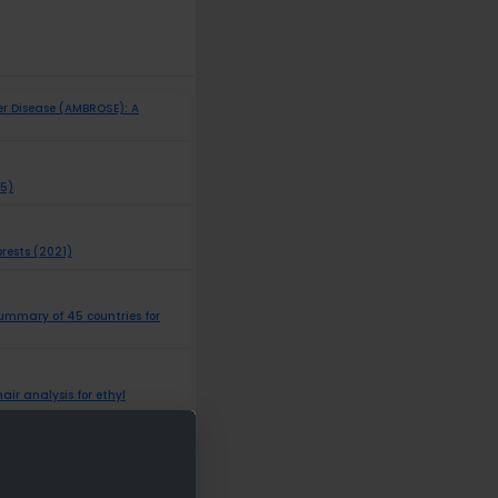
er Disease (AMBROSE): A
25)
rests (2021)
summary of 45 countries for
ir analysis for ethyl
f the literature (2019)