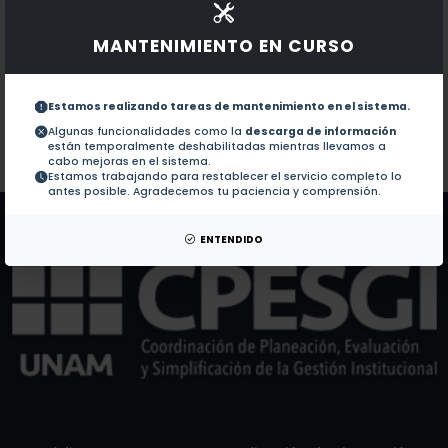
Documentos en revistas:
1.-
Application of deterministic and stochastic water d
MANTENIMIENTO EN CURSO
Methodology for the identification of apparent losse
2.-
Estamos realizando tareas de mantenimiento en el sistema.
Algunas funcionalidades como la
descarga de información
están temporalmente deshabilitadas mientras llevamos a
Colaboraciones en Tesis:
No hay tesis de este autor.
cabo mejoras en el sistema.
Estamos trabajando para restablecer el servicio completo lo
Patentes:
No hay patentes de este autor.
antes posible. Agradecemos tu paciencia y comprensión.
ENTENDIDO