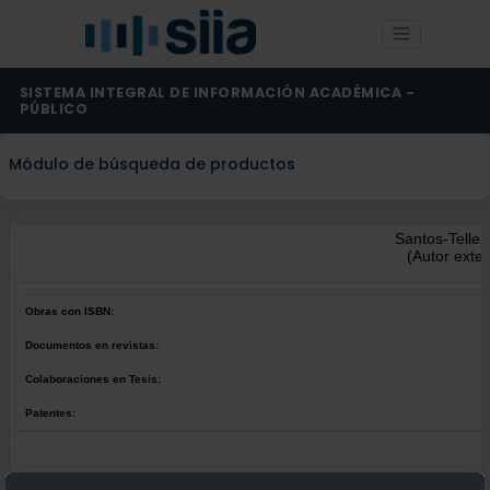
SISTEMA INTEGRAL DE INFORMACIÓN ACADÉMICA -
PÚBLICO
Módulo de búsqueda de productos
Santos-Tellez
(Autor exte
Obras con ISBN:
Documentos en revistas:
Colaboraciones en Tesis:
Patentes:
Obras con ISBN:
No hay obras de este autor.