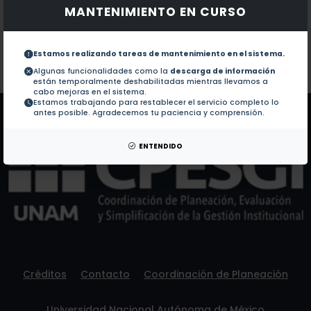
MANTENIMIENTO EN CURSO
Documentos en revistas:
1.-
Anticonvulsant effect of the 7-(p-chlorophenyl)-8-
Estamos realizando tareas de mantenimiento en el sistema.
Colaboraciones en Tesis:
No hay tesis de este autor.
Algunas funcionalidades como la
descarga de información
están temporalmente deshabilitadas mientras llevamos a
Patentes:
No hay patentes de este autor.
cabo mejoras en el sistema.
Estamos trabajando para restablecer el servicio completo lo
antes posible. Agradecemos tu paciencia y comprensión.
ENTENDIDO
Créditos
Contacto
Coordinación de Planeación
Universidad Nacional Autónoma de México