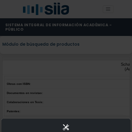
SISTEMA INTEGRAL DE INFORMACIÓN ACADÉMICA -
PÚBLICO
Módulo de búsqueda de productos
Schae
(Au
Obras con ISBN:
Documentos en revistas:
Colaboraciones en Tesis:
Patentes:
Obras con ISBN:
No hay obras de este autor.