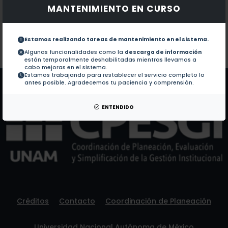
MANTENIMIENTO EN CURSO
Documentos en revistas:
1.-
Immunization with Human Papillomavirus 16 L1+E2 C
Estamos realizando tareas de mantenimiento en el sistema.
Colaboraciones en Tesis:
No hay tesis de este autor.
Algunas funcionalidades como la
descarga de información
están temporalmente deshabilitadas mientras llevamos a
Patentes:
No hay patentes de este autor.
cabo mejoras en el sistema.
Estamos trabajando para restablecer el servicio completo lo
antes posible. Agradecemos tu paciencia y comprensión.
ENTENDIDO
Créditos
Contacto
Coordinación de Planeación
Universidad Nacional Autónoma de México