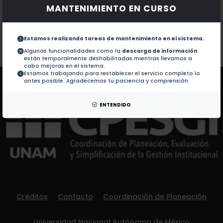
MANTENIMIENTO EN CURSO
Documentos en revistas:
1.-
Signatures of the Evolution of Parthenogenesis a
Estamos realizando tareas de mantenimiento en el sistema.
Colaboraciones en Tesis:
No hay tesis de este autor.
Algunas funcionalidades como la
descarga de información
están temporalmente deshabilitadas mientras llevamos a
Patentes:
No hay patentes de este autor.
cabo mejoras en el sistema.
Estamos trabajando para restablecer el servicio completo lo
antes posible. Agradecemos tu paciencia y comprensión.
ENTENDIDO
Créditos
Contacto
Coordinación de Planeación
Universidad Nacional Autónoma de México