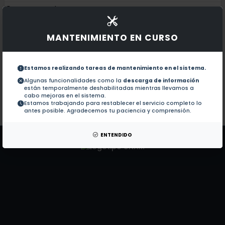
Documentos en revistas:
1.-
Pollution and its Impacts on the South American C
MANTENIMIENTO EN CURSO
MADE-in: a new aerosol microphysics submodel for gl
2.-
Estamos realizando tareas de mantenimiento en el sistema.
Coatings and their enhancement of black carbon lig
3.-
Algunas funcionalidades como la
descarga de información
están temporalmente deshabilitadas mientras llevamos a
cabo mejoras en el sistema.
Estamos trabajando para restablecer el servicio completo lo
Colaboraciones en Tesis:
No hay tesis de este autor.
antes posible. Agradecemos tu paciencia y comprensión.
Patentes:
No hay patentes de este autor.
ENTENDIDO