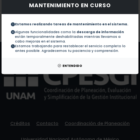
MANTENIMIENTO EN CURSO
Documentos en revistas:
1.-
The Plasmodiophora brassicae genome reveals insight
Estamos realizando tareas de mantenimiento en el sistema.
Colaboraciones en Tesis:
No hay tesis de este autor.
Algunas funcionalidades como la
descarga de información
están temporalmente deshabilitadas mientras llevamos a
Patentes:
No hay patentes de este autor.
cabo mejoras en el sistema.
Estamos trabajando para restablecer el servicio completo lo
antes posible. Agradecemos tu paciencia y comprensión.
ENTENDIDO
Créditos
Contacto
Coordinación de Planeación
Universidad Nacional Autónoma de México