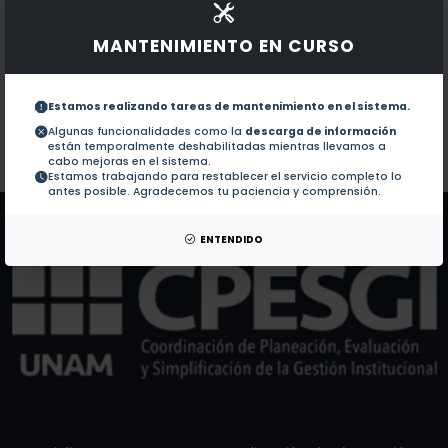
Documentos en revistas:
1.-
From photoluminescence emissions to plasmonic prop
MANTENIMIENTO EN CURSO
Platinum nanoclusters in silica: Photoluminescent pr
2.-
Estamos realizando tareas de mantenimiento en el sistema.
Algunas funcionalidades como la
descarga de información
están temporalmente deshabilitadas mientras llevamos a
Colaboraciones en Tesis:
No hay tesis de este autor.
cabo mejoras en el sistema.
Estamos trabajando para restablecer el servicio completo lo
Patentes:
No hay patentes de este autor.
antes posible. Agradecemos tu paciencia y comprensión.
ENTENDIDO