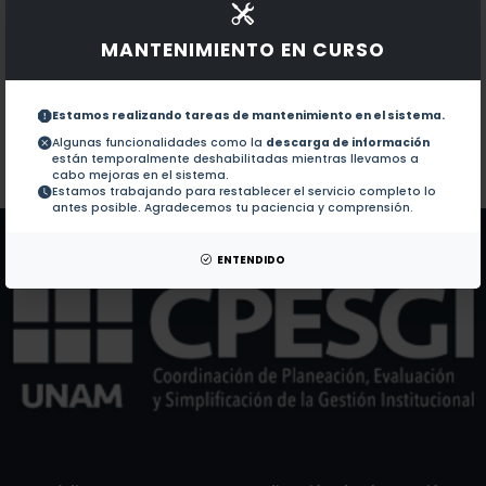
Documentos en revistas:
1.-
MADE-in: a new aerosol microphysics submodel for gl
MANTENIMIENTO EN CURSO
Coatings and their enhancement of black carbon lig
2.-
Estamos realizando tareas de mantenimiento en el sistema.
Algunas funcionalidades como la
descarga de información
están temporalmente deshabilitadas mientras llevamos a
Colaboraciones en Tesis:
No hay tesis de este autor.
cabo mejoras en el sistema.
Estamos trabajando para restablecer el servicio completo lo
Patentes:
No hay patentes de este autor.
antes posible. Agradecemos tu paciencia y comprensión.
ENTENDIDO