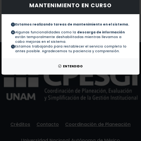
MANTENIMIENTO EN CURSO
Documentos en revistas:
1.-
Synthetic microbe communities provide internal re
Estamos realizando tareas de mantenimiento en el sistema.
Colaboraciones en Tesis:
No hay tesis de este autor.
Algunas funcionalidades como la
descarga de información
están temporalmente deshabilitadas mientras llevamos a
Patentes:
No hay patentes de este autor.
cabo mejoras en el sistema.
Estamos trabajando para restablecer el servicio completo lo
antes posible. Agradecemos tu paciencia y comprensión.
ENTENDIDO
Créditos
Contacto
Coordinación de Planeación
Universidad Nacional Autónoma de México