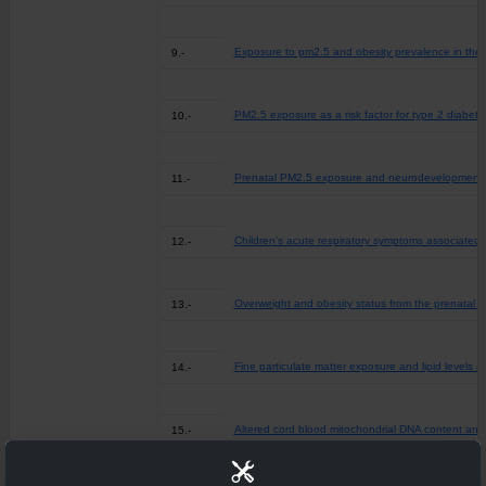
Exposure to pm2.5 and obesity prevalence in the g
9.-
PM2.5 exposure as a risk factor for type 2 diabetes
10.-
Prenatal PM2.5 exposure and neurodevelopment at 
11.-
Children's acute respiratory symptoms associated 
12.-
Overweight and obesity status from the prenatal pe
13.-
Fine particulate matter exposure and lipid levels a
14.-
Altered cord blood mitochondrial DNA content a
15.-