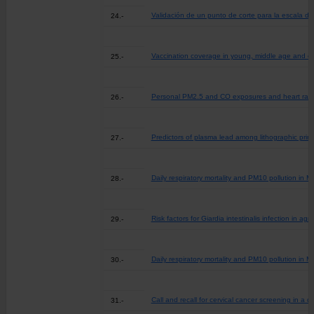
Validación de un punto de corte para la escala de
24.-
Vaccination coverage in young, middle age and eld
25.-
Personal PM2.5 and CO exposures and heart rate va
26.-
Predictors of plasma lead among lithographic print
27.-
Daily respiratory mortality and PM10 pollution in Me
28.-
Risk factors for Giardia intestinalis infection in agr
29.-
Daily respiratory mortality and PM10 pollution in 
30.-
Call and recall for cervical cancer screening in a d
31.-