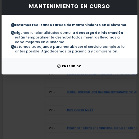
Dietary sources of fructose and its association wit
16.-
MANTENIMIENTO EN CURSO
Children?s blood lead concentrations from 1988 to 
17.-
Estamos realizando tareas de mantenimiento en el sistema.
Algunas funcionalidades como la
descarga de información
están temporalmente deshabilitadas mientras llevamos a
Prenatal co-exposure to manganese and depress
18.-
cabo mejoras en el sistema.
Estamos trabajando para restablecer el servicio completo lo
antes posible. Agradecemos tu paciencia y comprensión.
A comprehensive intervention for adverse drug rea
19.-
ENTENDIDO
Progression of aging in Mexico: The Mexican hea
20.-
Global, regional, and national comparative risk as
21.-
Introduction (2015)
22.-
Health conditions and functional status of older 
23.-