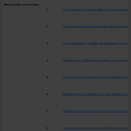
Documentos en revistas:
1.-
Concentrations of Heavy Metals in Processed Bab
Postpartum metabolomics profile predicts 8-years 
2.-
Salud planetaria y análisis de sindemias: hacia l
3.-
Contribution of different exposition sources to bl
4.-
Lead Exposure Can Affect Early Childhood Devel
5.-
Differential fat accumulation in early adulthood 
6.-
Maternal urinary fluoride during pregnancy and b
7.-
Metal exposure and bone remodeling during preg
8.-