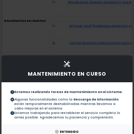
1.-
Microbialites: Diversity Hotspots in the 
Documentos en revistas:
1.-
Nitrogen and Phosphorous Retention in T
Vertical Boundary Mixing Events during 
2.-
Hacia el inventario de flujos de carbon
3.-
MANTENIMIENTO EN CURSO
Microbiota composition of the dorsal pa
4.-
Estamos realizando tareas de mantenimiento en el sistema.
Metabolism in a deep hypertrophic aquat
5.-
Algunas funcionalidades como la
descarga de información
están temporalmente deshabilitadas mientras llevamos a
cabo mejoras en el sistema.
Exploring biogeochemistry and microbial 
6.-
Estamos trabajando para restablecer el servicio completo lo
antes posible. Agradecemos tu paciencia y comprensión.
Tissue regeneration strategies: cells, b
7.-
ENTENDIDO