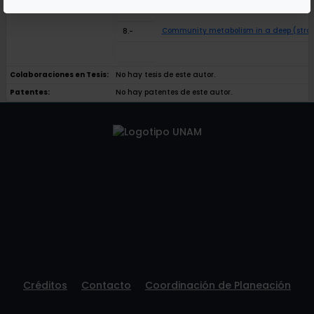
Community metabolism in a deep (stratifi
8.-
Colaboraciones en Tesis:
No hay tesis de este autor.
Patentes:
No hay patentes de este autor.
Créditos
Contacto
Coordinación de Planeación