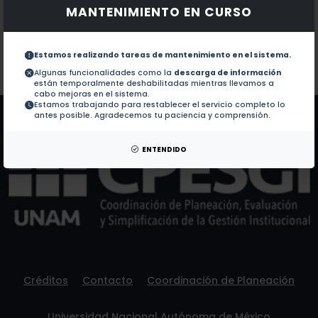
MANTENIMIENTO EN CURSO
Documentos en revistas:
1.-
Scientific collaboration of the Mercosur countries as
Estamos realizando tareas de mantenimiento en el sistema.
Colaboraciones en Tesis:
No hay tesis de este autor.
Algunas funcionalidades como la
descarga de información
están temporalmente deshabilitadas mientras llevamos a
Patentes:
No hay patentes de este autor.
cabo mejoras en el sistema.
Estamos trabajando para restablecer el servicio completo lo
antes posible. Agradecemos tu paciencia y comprensión.
ENTENDIDO
Créditos
Contacto
Coordinación de Planeación
Universidad Nacional Autónoma de México