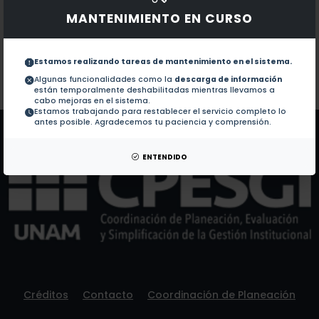
Obras con ISBN:
No hay obras de este autor.
MANTENIMIENTO EN CURSO
Documentos en revistas:
1.-
A new method to compare statistical tr
Estamos realizando tareas de mantenimiento en el sistema.
Algunas funcionalidades como la
descarga de información
Colaboraciones en Tesis:
No hay tesis de este autor.
están temporalmente deshabilitadas mientras llevamos a
Patentes:
No hay patentes de este autor.
cabo mejoras en el sistema.
Estamos trabajando para restablecer el servicio completo lo
antes posible. Agradecemos tu paciencia y comprensión.
ENTENDIDO
Créditos
Contacto
Coordinación de Planeación