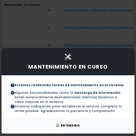
Documentos en revistas:
1.-
Escuela inclusiva y subjetividad, categorías para el
Effects of indorenate on food intake: a compariso
2.-
Hypothalamic monoamine oxidase activity in ovariect
3.-
Super-reactivity to amphetamine toxicity induced b
4.-
MANTENIMIENTO EN CURSO
On the similarity of the cue function and the effects
5.-
Estamos realizando tareas de mantenimiento en el sistema.
Algunas funcionalidades como la
descarga de información
están temporalmente deshabilitadas mientras llevamos a
Discriminative stimulus properties of TR3369, a n
6.-
cabo mejoras en el sistema.
Estamos trabajando para restablecer el servicio completo lo
antes posible. Agradecemos tu paciencia y comprensión.
Characterization of the effect on spontaneo
7.-
ENTENDIDO
Changes of the effect of amphetamine on diur
8.-