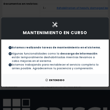
Documentos en revistas:
1.-
Rehabilitation of heavily damaged be
Configuring Au and Ag nanorods for sens
2.-
MANTENIMIENTO EN CURSO
Anisotropic linear and nonlinear optical
3.-
Estamos realizando tareas de mantenimiento en el sistema.
Formation of Au-Ag core-shell nanostruc
4.-
Algunas funcionalidades como la
descarga de información
están temporalmente deshabilitadas mientras llevamos a
cabo mejoras en el sistema.
Estamos trabajando para restablecer el servicio completo lo
Determination of the size distribution of
5.-
antes posible. Agradecemos tu paciencia y comprensión.
Colaboraciones en Tesis:
No hay tesis de este autor.
ENTENDIDO
Patentes:
No hay patentes de este autor.