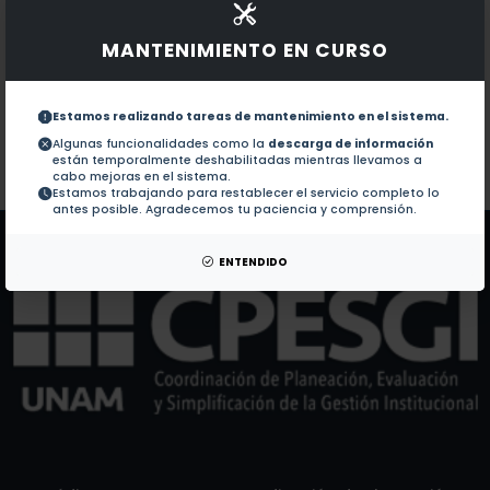
Documentos en revistas:
1.-
Genomic research, publics and experts in Latin Ame
MANTENIMIENTO EN CURSO
Nation and the Absent Presence of Race in Latin 
2.-
Estamos realizando tareas de mantenimiento en el sistema.
Algunas funcionalidades como la
descarga de información
están temporalmente deshabilitadas mientras llevamos a
Colaboraciones en Tesis:
No hay tesis de este autor.
cabo mejoras en el sistema.
Estamos trabajando para restablecer el servicio completo lo
Patentes:
No hay patentes de este autor.
antes posible. Agradecemos tu paciencia y comprensión.
ENTENDIDO