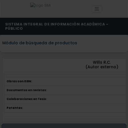
SISTEMA INTEGRAL DE INFORMACIÓN ACADÉMICA -
PÚBLICO
Módulo de búsqueda de productos
Wills R.C.
(Autor externo)
Obras con ISBN:
Documentos en revistas:
Colaboraciones en Tesis:
Patentes:
Obras con ISBN:
No hay obras de este autor.