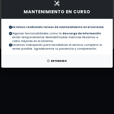
Documentos en revistas:
1.-
Induced Dimerization Tools to Deplete Sp
MANTENIMIENTO EN CURSO
Quantification of Genetically Encoded Li
2.-
Estamos realizando tareas de mantenimiento en el sistema.
Algunas funcionalidades como la
descarga de información
están temporalmente deshabilitadas mientras llevamos a
Colaboraciones en Tesis:
No hay tesis de este autor.
cabo mejoras en el sistema.
Estamos trabajando para restablecer el servicio completo lo
Patentes:
No hay patentes de este autor.
antes posible. Agradecemos tu paciencia y comprensión.
ENTENDIDO