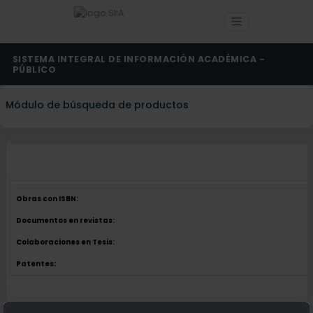
SISTEMA INTEGRAL DE INFORMACIÓN ACADÉMICA -
PÚBLICO
Módulo de búsqueda de productos
Obras con ISBN:
Documentos en revistas:
Colaboraciones en Tesis:
Patentes:
Obras con ISBN:
No hay obras de este autor.