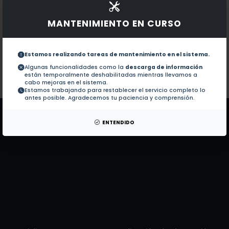
Documentos en revistas:
1.-
Geochemistry, texture, and mineralogy of
MANTENIMIENTO EN CURSO
Mineralogical, IR-spectral and geochemi
2.-
Estamos realizando tareas de mantenimiento en el sistema.
Algunas funcionalidades como la
descarga de información
están temporalmente deshabilitadas mientras llevamos a
Colaboraciones en Tesis:
No hay tesis de este autor.
cabo mejoras en el sistema.
Estamos trabajando para restablecer el servicio completo lo
Patentes:
No hay patentes de este autor.
antes posible. Agradecemos tu paciencia y comprensión.
ENTENDIDO