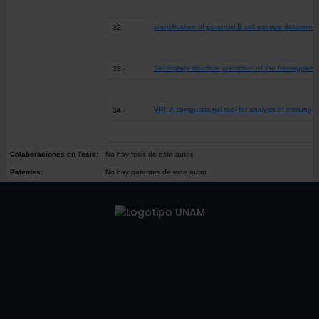
Identification of potential B cell epitope determ
32.-
Secondary structure prediction of the hemagglutin
33.-
VIR: A computational tool for analysis of immunog
34.-
Colaboraciones en Tesis:
No hay tesis de este autor.
Patentes:
No hay patentes de este autor.