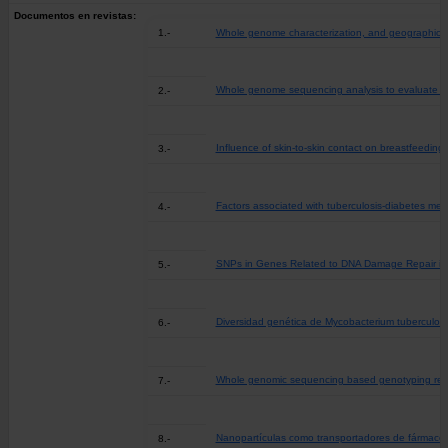
Documentos en revistas:
1.-
Whole genome characterization, and geographical di
Whole genome sequencing analysis to evaluate the
2.-
Influence of skin-to-skin contact on breastfeedin
3.-
Factors associated with tuberculosis-diabetes mell
4.-
SNPs in Genes Related to DNA Damage Repair in M
5.-
Diversidad genética de Mycobacterium tuberculosis
6.-
Whole genomic sequencing based genotyping reveals
7.-
Nanopartículas como transportadores de fármacos:
8.-