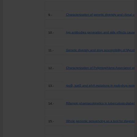
Characterization of genetic diversity and clonal 
9.-
Igg antibodies generation and side effects cause
10.-
Genetic diversity and drug susceptibility of Mycoba
11.-
Characterization of Polymorphisms Associated wit
12.-
rpoB, katG and inhA mutations in multi-drug resista
13.-
Rifampin pharmacokinetics in tuberculosis-diabetes 
14.-
Whole genomic sequencing as a tool for diagnosis 
15.-