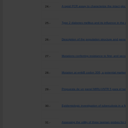
A rapid PCR assay to characterize the intact pks1
24.-
Type 2 diabetes mellitus and its influence in the 
25.-
Description of the population structure and geneti
26.-
Mutations conferring resistance to first- and secon
27.-
Mutation at embB codon 306, a potential marker for
28.-
Propuesta de un panel MIRU-VNTR 5 para el tamiza
29.-
Epidemiologic investigation of tuberculosis in a M
30.-
Assessing the utility of three taqman probes for th
31.-