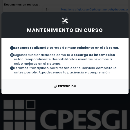
Documentos en revistas:
1.-
Mutations of glucose-6-phosphate dehydrogenase durh
Analysis of Cyp2b1 gene expression in the rat liver
2.-
MANTENIMIENTO EN CURSO
Effects of fructans from Mexican agave in newborns f
3.-
Estamos realizando tareas de mantenimiento en el sistema.
Algunas funcionalidades como la
descarga de información
están temporalmente deshabilitadas mientras llevamos a
Structural effects of protein aging: Terminal mark
4.-
cabo mejoras en el sistema.
Estamos trabajando para restablecer el servicio completo lo
antes posible. Agradecemos tu paciencia y comprensión.
Colaboraciones en Tesis:
No hay tesis de este autor.
Patentes:
No hay patentes de este autor.
ENTENDIDO