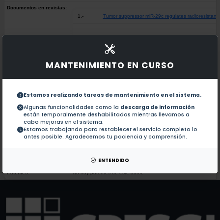
Documentos en revistas:
1.-
Tumor suppressor miR-29c regulates radioresistance
Biochemical and proteomic analysis of spliceosome f
2.-
MANTENIMIENTO EN CURSO
MetastamiRs: Non-coding microRNAs driving cancer
3.-
Estamos realizando tareas de mantenimiento en el sistema.
The HPV-16 E7 oncoprotein is expressed mainly from
4.-
Algunas funcionalidades como la
descarga de información
están temporalmente deshabilitadas mientras llevamos a
cabo mejoras en el sistema.
Estamos trabajando para restablecer el servicio completo lo
HPV plus cervical carcinomas and cell lines display
5.-
antes posible. Agradecemos tu paciencia y comprensión.
ENTENDIDO
Colaboraciones en Tesis:
No hay tesis de este autor.
Patentes:
No hay patentes de este autor.