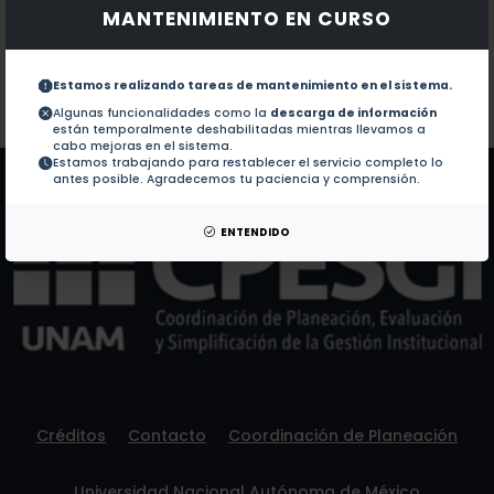
MANTENIMIENTO EN CURSO
Documentos en revistas:
1.-
SOX2 as a New Regulator of HPV16 Transcription 
Estamos realizando tareas de mantenimiento en el sistema.
Colaboraciones en Tesis:
No hay tesis de este autor.
Algunas funcionalidades como la
descarga de información
están temporalmente deshabilitadas mientras llevamos a
Patentes:
No hay patentes de este autor.
cabo mejoras en el sistema.
Estamos trabajando para restablecer el servicio completo lo
antes posible. Agradecemos tu paciencia y comprensión.
ENTENDIDO
Créditos
Contacto
Coordinación de Planeación
Universidad Nacional Autónoma de México