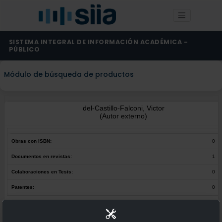
SISTEMA INTEGRAL DE INFORMACIÓN ACADÉMICA -
PÚBLICO
Módulo de búsqueda de productos
del-Castillo-Falconi, Victor
(Autor externo)
Obras con ISBN:
0
Documentos en revistas:
1
Colaboraciones en Tesis:
0
Patentes:
0
Obras con ISBN:
No hay obras de este autor.