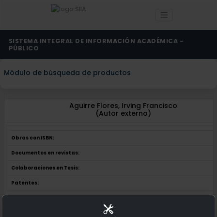
SISTEMA INTEGRAL DE INFORMACIÓN ACADÉMICA -
PÚBLICO
Módulo de búsqueda de productos
Aguirre Flores, Irving Francisco
(Autor externo)
Obras con ISBN:
0
Documentos en revistas:
0
Colaboraciones en Tesis:
1
Patentes:
0
Obras con ISBN:
No hay obras de este autor.