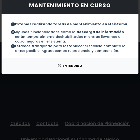
MANTENIMIENTO EN CURSO
Documentos en revistas:
No hay revistas de este autor.
Colaboraciones en Tesis:
1.-
Efectos adversos más frecuentes por aine
Estamos realizando tareas de mantenimiento en el sistema.
Algunas funcionalidades como la
descarga de información
están temporalmente deshabilitadas mientras llevamos a
Patentes:
No hay patentes de este autor.
cabo mejoras en el sistema.
Estamos trabajando para restablecer el servicio completo lo
antes posible. Agradecemos tu paciencia y comprensión.
ENTENDIDO
Créditos
Contacto
Coordinación de Planeación
Universidad Nacional Autónoma de México