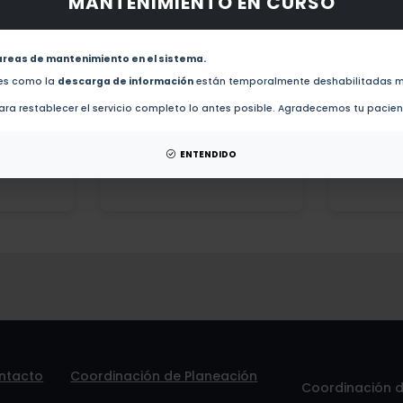
MANTENIMIENTO EN CURSO
 la
mediante la
sistem
 por
búsqueda individual
V
ema o
de un académico.
areas de mantenimiento en el sistema.
des como la
descarga de información
están temporalmente deshabilitadas m
Ver detalles »
ra restablecer el servicio completo lo antes posible. Agradecemos tu pacie
 »
ENTENDIDO
ntacto
Coordinación de Planeación
Coordinación de