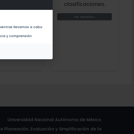
a y glosario.
clasificaciones.
er detalles »
Ver detalles »
ientras llevamos a cabo
ncia y comprensión.
Universidad Nacional Autónoma de México
 Planeación, Evaluación y Simplificación de la