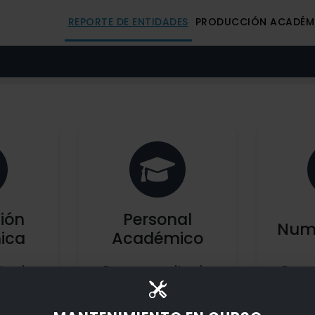
REPORTE DE ENTIDADES
PRODUCCIÓN ACADÉM
ión
Personal
Nume
ica
Académico
tar la
Para consultar la
Para 
ión
producción
refere
ca
académica
de