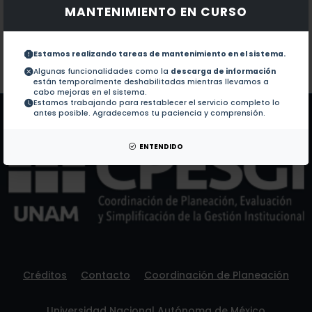
MANTENIMIENTO EN CURSO
Documentos en revistas:
No hay revistas de este autor.
Colaboraciones en Tesis:
1.-
Estudio de la modulación del señalamie
Estamos realizando tareas de mantenimiento en el sistema.
Algunas funcionalidades como la
descarga de información
están temporalmente deshabilitadas mientras llevamos a
Patentes:
No hay patentes de este autor.
cabo mejoras en el sistema.
Estamos trabajando para restablecer el servicio completo lo
antes posible. Agradecemos tu paciencia y comprensión.
ENTENDIDO
Créditos
Contacto
Coordinación de Planeación
Universidad Nacional Autónoma de México