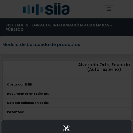
SISTEMA INTEGRAL DE INFORMACIÓN ACADÉMICA -
PÚBLICO
Módulo de búsqueda de productos
Alvarado Ortiz, Eduardo
(Autor externo)
Obras con ISBN:
Documentos en revistas:
Colaboraciones en Tesis:
Patentes:
Obras con ISBN:
No hay obras de este autor.