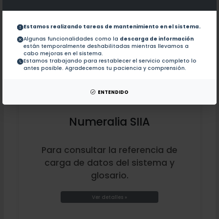
Estamos realizando tareas de mantenimiento en el sistema.
Algunas funcionalidades como la
descarga de información
están temporalmente deshabilitadas mientras llevamos a
cabo mejoras en el sistema.
Estamos trabajando para restablecer el servicio completo lo
antes posible. Agradecemos tu paciencia y comprensión.
ENTENDIDO
Numeralia SIIA
Para consultar la referencia de
carga de datos del sistema y
glosario.
Ver detalles »