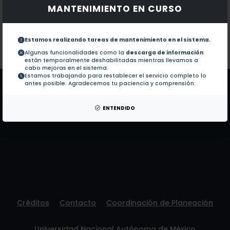
MANTENIMIENTO EN CURSO
Documentos en revistas:
No hay revistas de este autor.
Colaboraciones en Tesis:
1.-
Presencia de la industria maquiladora en
Estamos realizando tareas de mantenimiento en el sistema.
Algunas funcionalidades como la
descarga de información
están temporalmente deshabilitadas mientras llevamos a
Patentes:
No hay patentes de este autor.
cabo mejoras en el sistema.
Estamos trabajando para restablecer el servicio completo lo
antes posible. Agradecemos tu paciencia y comprensión.
ENTENDIDO
Créditos
Contacto
Coordinación de Planeación
Universidad Nacional Autónoma de México