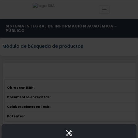
SISTEMA INTEGRAL DE INFORMACIÓN ACADÉMICA -
PÚBLICO
Módulo de búsqueda de productos
Obras con ISBN:
Documentos en revistas:
Colaboraciones en Tesis:
Patentes:
Obras con ISBN:
No hay obras de este autor.