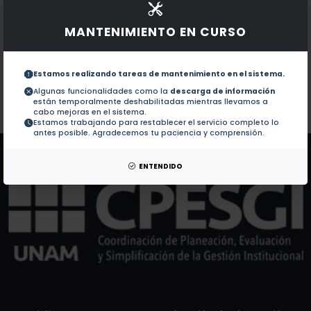
Documentos en revistas:
No hay revistas de este autor.
MANTENIMIENTO EN CURSO
Colaboraciones en Tesis:
1.-
Aplicación de la gerencia de proyectos en un desarr
Estamos realizando tareas de mantenimiento en el sistema.
Centro de difusion de la ciencia : museo de cienci
2.-
Algunas funcionalidades como la
descarga de información
están temporalmente deshabilitadas mientras llevamos a
cabo mejoras en el sistema.
Estamos trabajando para restablecer el servicio completo lo
Patentes:
No hay patentes de este autor.
antes posible. Agradecemos tu paciencia y comprensión.
ENTENDIDO