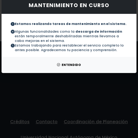
MANTENIMIENTO EN CURSO
Documentos en revistas:
No hay revistas de este autor.
Colaboraciones en Tesis:
1.-
Nivel de sobrecarga del cuidador princip
Estamos realizando tareas de mantenimiento en el sistema.
Algunas funcionalidades como la
descarga de información
están temporalmente deshabilitadas mientras llevamos a
Patentes:
No hay patentes de este autor.
cabo mejoras en el sistema.
Estamos trabajando para restablecer el servicio completo lo
antes posible. Agradecemos tu paciencia y comprensión.
ENTENDIDO
Créditos
Contacto
Coordinación de Planeación
Universidad Nacional Autónoma de México