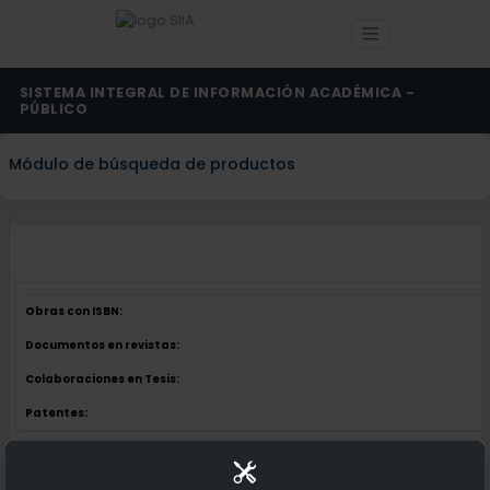
SISTEMA INTEGRAL DE INFORMACIÓN ACADÉMICA -
PÚBLICO
Módulo de búsqueda de productos
Obras con ISBN:
Documentos en revistas:
Colaboraciones en Tesis:
Patentes:
Obras con ISBN:
No hay obras de este autor.