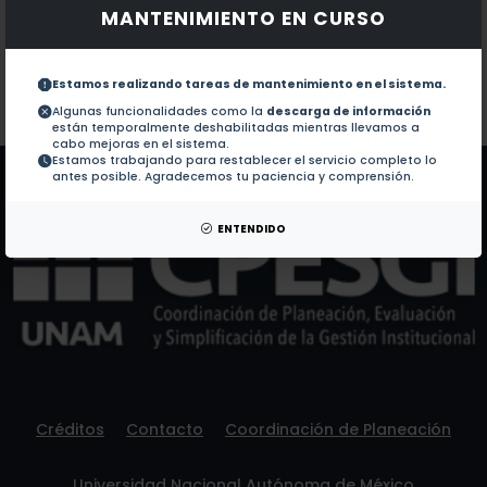
MANTENIMIENTO EN CURSO
Documentos en revistas:
No hay revistas de este autor.
Colaboraciones en Tesis:
1.-
Diseno de un dispositivo para transmitir senales di
Estamos realizando tareas de mantenimiento en el sistema.
Algunas funcionalidades como la
descarga de información
están temporalmente deshabilitadas mientras llevamos a
Patentes:
No hay patentes de este autor.
cabo mejoras en el sistema.
Estamos trabajando para restablecer el servicio completo lo
antes posible. Agradecemos tu paciencia y comprensión.
ENTENDIDO
Créditos
Contacto
Coordinación de Planeación
Universidad Nacional Autónoma de México