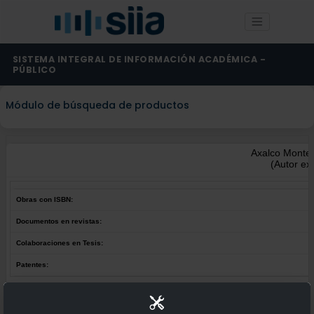
SISTEMA INTEGRAL DE INFORMACIÓN ACADÉMICA -
PÚBLICO
Módulo de búsqueda de productos
Axalco Montes
(Autor ex
Obras con ISBN:
Documentos en revistas:
Colaboraciones en Tesis:
Patentes:
Obras con ISBN:
No hay obras de este autor.