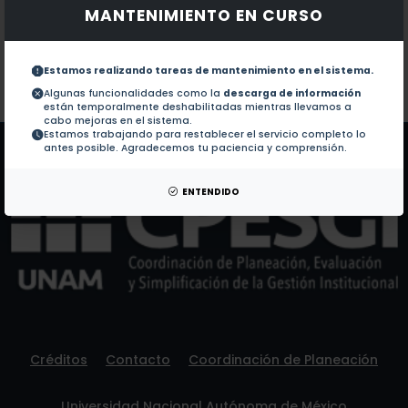
MANTENIMIENTO EN CURSO
Documentos en revistas:
No hay revistas de este autor.
Colaboraciones en Tesis:
1.-
BEEHERO : sistema de remoción y recuperación de 
Estamos realizando tareas de mantenimiento en el sistema.
Algunas funcionalidades como la
descarga de información
están temporalmente deshabilitadas mientras llevamos a
Patentes:
No hay patentes de este autor.
cabo mejoras en el sistema.
Estamos trabajando para restablecer el servicio completo lo
antes posible. Agradecemos tu paciencia y comprensión.
ENTENDIDO
Créditos
Contacto
Coordinación de Planeación
Universidad Nacional Autónoma de México