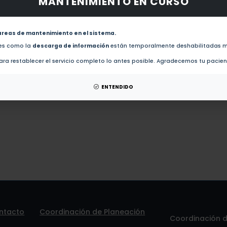
MANTENIMIENTO EN CURSO
obras de este autor.
evistas de este autor.
areas de mantenimiento en el sistema.
Estimular sensaciones para provocar emociones : objetos para regalo en vidrio y plata (200
des como la
descarga de información
están temporalmente deshabilitadas m
ra restablecer el servicio completo lo antes posible. Agradecemos tu pacie
patentes de este autor.
ENTENDIDO
ntacto
Coordinación de Planeación
Coordinación de