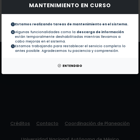
MANTENIMIENTO EN CURSO
Documentos en revistas:
No hay revistas de este autor.
Colaboraciones en Tesis:
1.-
Estudio del efecto de estrógenos en la ac
Estamos realizando tareas de mantenimiento en el sistema.
Algunas funcionalidades como la
descarga de información
están temporalmente deshabilitadas mientras llevamos a
Patentes:
No hay patentes de este autor.
cabo mejoras en el sistema.
Estamos trabajando para restablecer el servicio completo lo
antes posible. Agradecemos tu paciencia y comprensión.
ENTENDIDO
Créditos
Contacto
Coordinación de Planeación
Universidad Nacional Autónoma de México