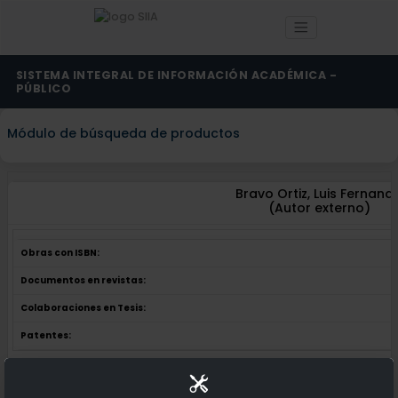
SISTEMA INTEGRAL DE INFORMACIÓN ACADÉMICA -
PÚBLICO
Módulo de búsqueda de productos
Bravo Ortiz, Luis Fernand
(Autor externo)
Obras con ISBN:
Documentos en revistas:
Colaboraciones en Tesis:
Patentes:
Obras con ISBN:
No hay obras de este autor.