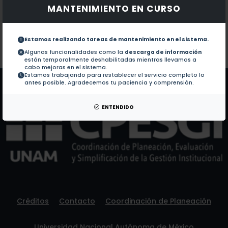
MANTENIMIENTO EN CURSO
Documentos en revistas:
No hay revistas de este autor.
Colaboraciones en Tesis:
1.-
Deteccion de depresion y disfuncion familiar en adu
Estamos realizando tareas de mantenimiento en el sistema.
Algunas funcionalidades como la
descarga de información
están temporalmente deshabilitadas mientras llevamos a
Patentes:
No hay patentes de este autor.
cabo mejoras en el sistema.
Estamos trabajando para restablecer el servicio completo lo
antes posible. Agradecemos tu paciencia y comprensión.
ENTENDIDO
Créditos
Contacto
Coordinación de Planeación
Universidad Nacional Autónoma de México