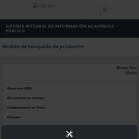
SISTEMA INTEGRAL DE INFORMACIÓN ACADÉMICA -
PÚBLICO
Módulo de búsqueda de productos
Bravo Rosa
(Autor
Obras con ISBN:
Documentos en revistas:
Colaboraciones en Tesis:
Patentes:
Obras con ISBN:
No hay obras de este autor.