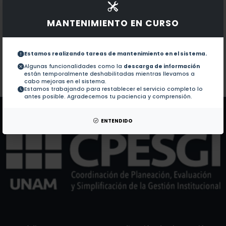
Documentos en revistas:
No hay revistas de este autor.
MANTENIMIENTO EN CURSO
Colaboraciones en Tesis:
1.-
El montaje del paisaje cultural de la Península de 
Estamos realizando tareas de mantenimiento en el sistema.
El paisaje del Pedregal de San Ángel (2015)
2.-
Algunas funcionalidades como la
descarga de información
están temporalmente deshabilitadas mientras llevamos a
cabo mejoras en el sistema.
Estamos trabajando para restablecer el servicio completo lo
Patentes:
No hay patentes de este autor.
antes posible. Agradecemos tu paciencia y comprensión.
ENTENDIDO