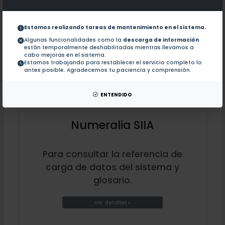
Estamos realizando tareas de mantenimiento en el sistema.
Algunas funcionalidades como la
descarga de información
están temporalmente deshabilitadas mientras llevamos a
cabo mejoras en el sistema.
Estamos trabajando para restablecer el servicio completo lo
antes posible. Agradecemos tu paciencia y comprensión.
ENTENDIDO
Numeralia SIIA
Para consultar la referencia de
carga de datos del sistema y
glosario.
Ver detalles »