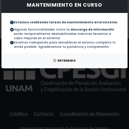
MANTENIMIENTO EN CURSO
Documentos en revistas:
No hay revistas de este autor.
Colaboraciones en Tesis:
1.-
Mas alla de la navaja : aproximacion a l
Estamos realizando tareas de mantenimiento en el sistema.
Algunas funcionalidades como la
descarga de información
están temporalmente deshabilitadas mientras llevamos a
Patentes:
No hay patentes de este autor.
cabo mejoras en el sistema.
Estamos trabajando para restablecer el servicio completo lo
antes posible. Agradecemos tu paciencia y comprensión.
ENTENDIDO
Créditos
Contacto
Coordinación de Planeación
Universidad Nacional Autónoma de México