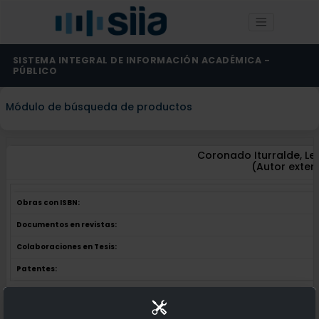
SISTEMA INTEGRAL DE INFORMACIÓN ACADÉMICA -
PÚBLICO
Módulo de búsqueda de productos
Coronado Iturralde, Le
(Autor exter
Obras con ISBN:
Documentos en revistas:
Colaboraciones en Tesis:
Patentes:
Obras con ISBN:
No hay obras de este autor.