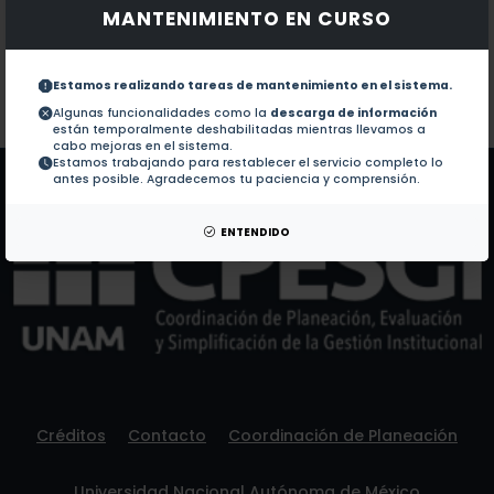
MANTENIMIENTO EN CURSO
Documentos en revistas:
No hay revistas de este autor.
Colaboraciones en Tesis:
1.-
Analisis y aplicacion del costeo directo,
Estamos realizando tareas de mantenimiento en el sistema.
Algunas funcionalidades como la
descarga de información
están temporalmente deshabilitadas mientras llevamos a
Patentes:
No hay patentes de este autor.
cabo mejoras en el sistema.
Estamos trabajando para restablecer el servicio completo lo
antes posible. Agradecemos tu paciencia y comprensión.
ENTENDIDO
Créditos
Contacto
Coordinación de Planeación
Universidad Nacional Autónoma de México