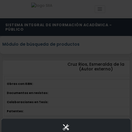
SISTEMA INTEGRAL DE INFORMACIÓN ACADÉMICA -
PÚBLICO
Módulo de búsqueda de productos
Cruz Rios, Esmeralda de la
(Autor externo)
Obras con ISBN:
Documentos en revistas:
Colaboraciones en Tesis:
Patentes:
Obras con ISBN:
No hay obras de este autor.