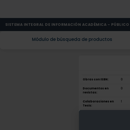
SISTEMA INTEGRAL DE INFORMACIÓN ACADÉMICA - PÚBLICO
Módulo de búsqueda de productos
Obras con ISBN:
0
Documentos en
0
revistas:
Colaboraciones en
1
Tesis:
Patentes:
0