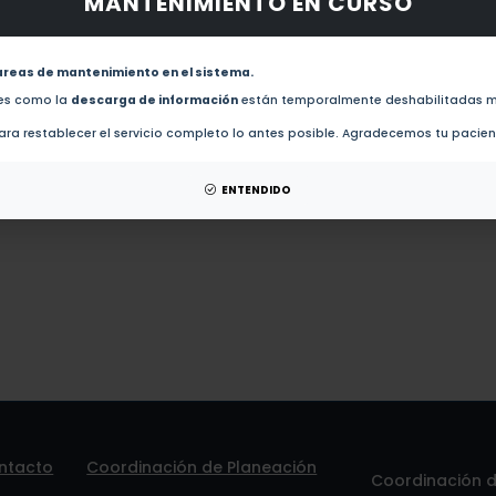
MANTENIMIENTO EN CURSO
 obras de este autor.
revistas de este autor.
areas de mantenimiento en el sistema.
Gestión del conocimiento en comunidades de aprendizaje en contextos industr
des como la
descarga de información
están temporalmente deshabilitadas m
ra restablecer el servicio completo lo antes posible. Agradecemos tu pacie
 patentes de este autor.
ENTENDIDO
ntacto
Coordinación de Planeación
Coordinación de