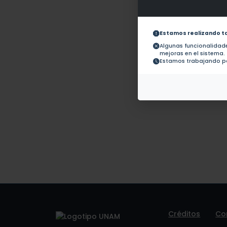
Obras con ISBN:
No hay
Documentos en
No hay 
revistas:
Estamos realizando t
Colaboraciones en
Tesis:
1.-
Algunas funcionalida
mejoras en el sistema.
Estamos trabajando pa
Patentes:
No hay
Créditos
Co